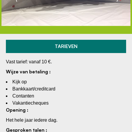
TARIEVEN
Vast tarief: vanaf 10 €.
Wijze van betaling :
Kijk op
Bankkaart/creditcard
Contanten
Vakantiecheques
Opening :
Het hele jaar iedere dag.
Gesproken talen :