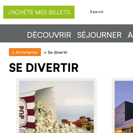
J'ACHÈTE MES BILLETS
DÉCOUVRIR
SÉJOURNER
A
>
Activiteiten
>
Se divertir
SE DIVERTIR