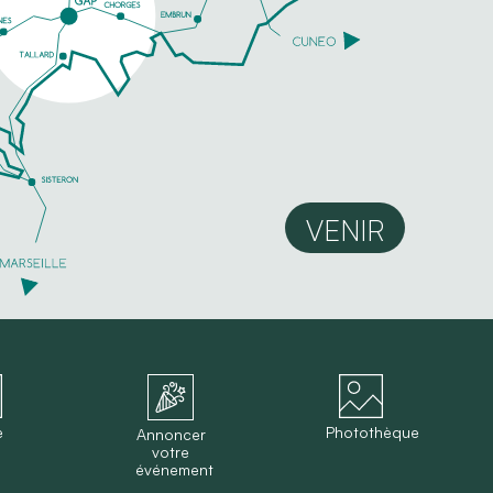
VENIR
e
Photothèque
Annoncer
votre
événement