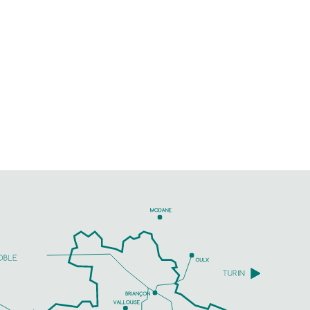
l'hôtel Ibis Gap est en centre-
ville et facilite ainsi vos
déplacements dans la capitale
douce. Garage souterrain privé
(offert aux motos).
Certaines...
TELEFOON
MEER INFORMATIE