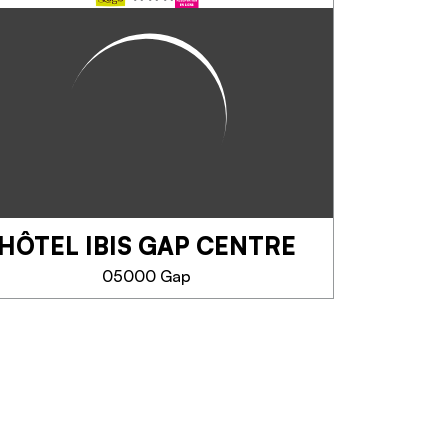
NESTOR HÔTEL
Hôtel-Restaurant familial
proposant des chambres
confortables climatisées avec
salles de bain privatives jusqu'à
5 personnes. Restaurant ouvert
à tous, tous les soirs de 19h à
21h30...
HÔTEL IBIS GAP CENTRE
TELEFOON
05000 Gap
MEER INFORMATIE
HÔTEL IBIS GAP
CENTRE
Situé sur la route Napoléon,