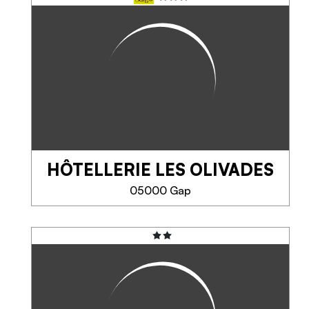
GAP
L'Hôtel du centre-ville, à deux
pas du quartier piéton.
Chambres spacieuses et
confortables, suites. Garage
gratuit pour les motards.
HÔTELLERIE LES OLIVADES
TELEFOON
05000 Gap
MEER INFORMATIE
HÔTELLERIE LES
OLIVADES
Hostellerie des Olivades