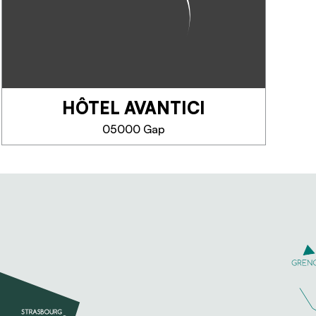
rénové. Idéalement situé;
proche de l'Aérodrome, du Golf
Bayard et du centre-ville. Séjour
tout confort pour découvrir les
richesses des Hautes Alpes.
Parking...
HÔTEL AVANTICI
TELEFOON
05000 Gap
MEER INFORMATIE
HÔTEL AVANTICI
Sur la Route Napoléon, à 10min
du centre-ville, de l'Aérodrome
de Gap-Tallard et du Golf de
Bayard, un havre de paix dans
un écrin de verdure où calme et
convivialité règnent. Chambres...