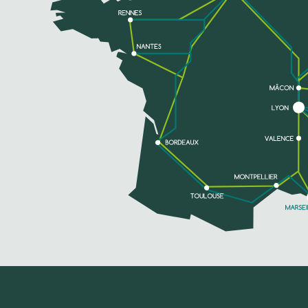
gerenoveerde kamers....
TELEFOON
MEER INFORMATIE