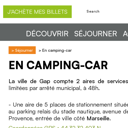
J'ACHÈTE MES BILLETS
DÉCOUVRIR
SÉJOURNER
A
>
Séjourner
>
En camping-car
EN CAMPING-CAR
La ville de Gap compte 2 aires de service
limitées par arrêté municipal, à 48h.
- Une aire de 5 places de stationnement situé
au parking relais du stade nautique, avenue d
Provence, entrée de ville côté
Marseille
.
Coordonnées GPS : 44.32.32.403 N,