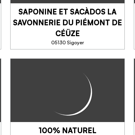
respect...
SAPONINE ET SACÀDOS LA
TELEFOON
SAVONNERIE DU PIÉMONT DE
MEER INFORMATIE
CÉÜZE
05130 Sigoyer
SAPONINE ET SACÀDOS
LA SAVONNERIE DU
PIÉMONT DE CÉÜZE
Une savonnerie artisanale en
saponification à froid, je
sélectionne avec le plus grand
soin des matières premières,
issues de l'agriculture
100% NATUREL
biologique, équitable, naturelles