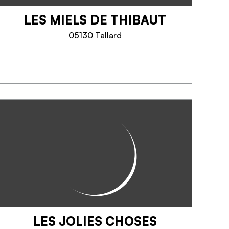
voyage...
LES MIELS DE THIBAUT
TELEFOON
05130 Tallard
MEER INFORMATIE
LES MIELS DE THIBAUT
Apiculteur producteur.
Passionné par les abeilles, je
produis, récolte et mets en pot.
Commandes par téléphone, mail
-Vente en commerces, aux
offices de tourisme de Tallard et
Gap. Pots de...
LES JOLIES CHOSES
TELEFOON