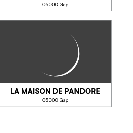
05000 Gap
MEER INFORMATIE
LES JOLIES CHOSES
Poussez la porte de la boutique
et découvrez un univers
d'artisanat local.
Nos créateurs sont en
effervescence pour vous faire
découvrir leur savoir-faire. Les
Jolies Choses c'est un...
LA MAISON DE PANDORE
TELEFOON
05000 Gap
MEER INFORMATIE
LA MAISON DE
PANDORE