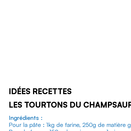
Fromages de chèvre et yaourts
bio, 3 gîtes à la ferme, à Sigoyer
au pied de la falaise de Céüse
(Terres de Gap, Hautes-Alpes).
TELEFOON
MEER INFORMATIE
IDÉES RECETTES
LES TOURTONS DU CHAMPSAU
Ingrédients
:
Pour la pâte : 1kg de farine, 250g de matière gr