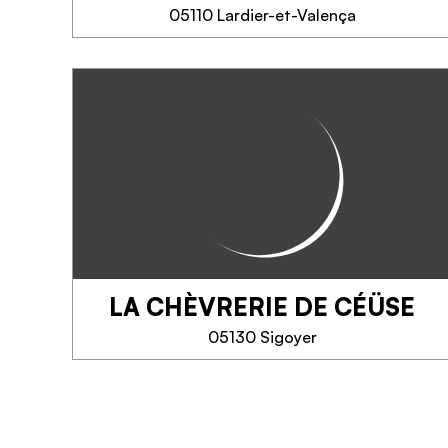
05110 Lardier-et-Valença
MEER INFORMATIE
KARANDJA
Karandja laboratoire produit,
fabrique et conçoit de
l'aromathérapie (huile essentielle
et eaux florales), des
compléments alimentaires (extrait
de plante) et de la cosmétique
naturelle...
LA CHÈVRERIE DE CÉÜSE
TELEFOON
05130 Sigoyer
MEER INFORMATIE
LA CHÈVRERIE DE
CÉÜSE