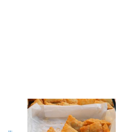
La maison de Pandore vous
propose des produits Régionaux
et Artisanaux : Couteaux et
Savons
MEER INFORMATIE