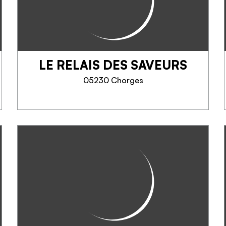
rosé et méthode traditionnelle
100% chardonnay. Pommes,
poires, jus de fruits, compotes,
cidre, pétillant. Vente au domaine
toute...
LE RELAIS DES SAVEURS
TELEFOON
05230 Chorges
MEER INFORMATIE
LE RELAIS DES SAVEURS
Winkel met lokale, regionale en
biologische producten. Smaken
en geuren van de Alpen tot de
Provence. Chantal adviseert je
graag over alle producten in de
winkel, geselecteerd met