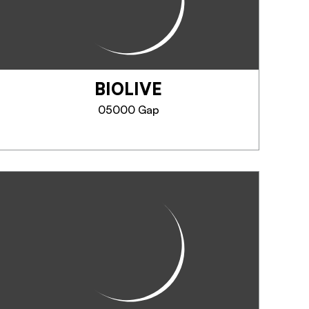
Producteur récoltant labellisé
Vignerons Indépendants. Le
domaine propose des vins
rouges, rosés, blancs ainsi qu'un
pétillant sous l'IGP Hautes-
BIOLIVE
Alpes.
Vins issus de...
05000 Gap
TELEFOON
MEER INFORMATIE
BIOLIVE
Magasin-Atelier. Huiles d'olive
bio circuits courts.
Douces, herbacées, fruitées,
amères, ardentes... De la
Provence à la Grèce en passant
par l'Espagne et l'Italie, un