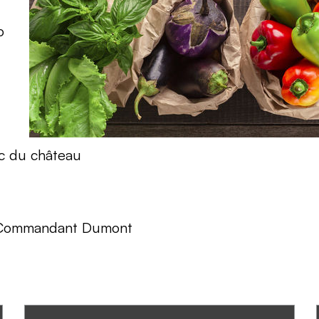
o
arc du château
ce Commandant Dumont