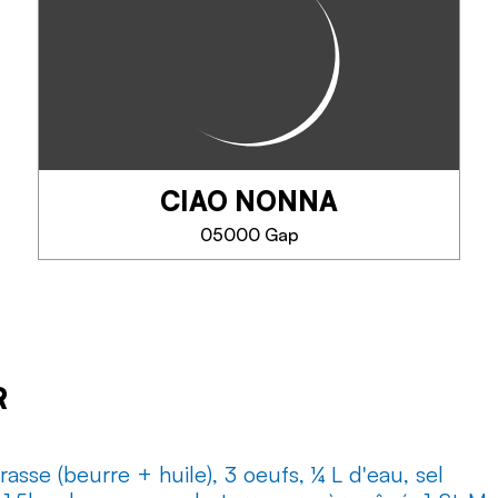
CIAO NONNA
MEER INFORMATIE
05000 Gap
CIAO NONNA
Maitre artisan glacier
R
asse (beurre + huile), 3 oeufs, ¼ L d'eau, sel