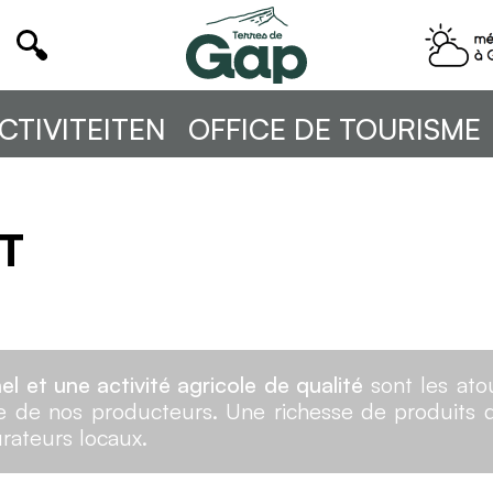
CTIVITEITEN
OFFICE DE TOURISME
t
T
el et une activité agricole de qualité
sont les atou
re de nos producteurs. Une richesse de produits du
rateurs locaux.