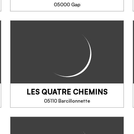
ou sauvages....
05000 Gap
TELEFOON
100% NATUREL
MEER INFORMATIE
Passionné de nature je cueille
des plantes, fleurs, champignons,
baies sauvages dans les
montagnes des Hautes Alpes.
Avec lesquels je confectionne
différents produits 100% Naturel
...
LES QUATRE CHEMINS
MEER INFORMATIE
05110 Barcillonnette
LES QUATRE CHEMINS