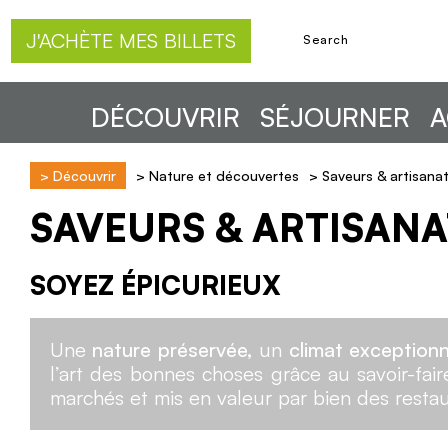
J'ACHÈTE MES BILLETS
DÉCOUVRIR
SÉJOURNER
A
>
Découvrir
>
Nature et découvertes
>
Saveurs & artisana
SAVEURS & ARTISANA
SOYEZ ÉPICURIEUX
Une
nature préservée,
un
climat exceptionn
l’art des bonnes choses grâce au savoir-fai
marchés et mis en valeur par bien des restau