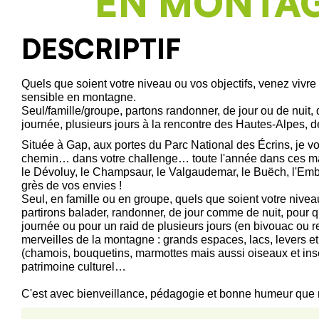
EN MONTA
DESCRIPTIF
Quels que soient votre niveau ou vos objectifs, venez vivr
sensible en montagne.
Seul/famille/groupe, partons randonner, de jour ou de nuit
journée, plusieurs jours à la rencontre des Hautes-Alpes, d
Située à Gap, aux portes du Parc National des Écrins, je 
chemin… dans votre challenge… toute l'année dans ces ma
le Dévoluy, le Champsaur, le Valgaudemar, le Buëch, l'Embr
grès de vos envies !
Seul, en famille ou en groupe, quels que soient votre nivea
partirons balader, randonner, de jour comme de nuit, pour 
journée ou pour un raid de plusieurs jours (en bivouac ou r
merveilles de la montagne : grands espaces, lacs, levers et
(chamois, bouquetins, marmottes mais aussi oiseaux et inse
patrimoine culturel…
C'est avec bienveillance, pédagogie et bonne humeur que 