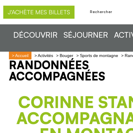
J'ACHÈTE MES BILLETS
DÉCOUVRIR
SÉJOURNER
ACTI
>
Accueil
>
Activités
>
Bouger
>
Sports de montagne
>
Rand
RANDONNÉES
ACCOMPAGNÉES
CORINNE STA
ACCOMPAGNA