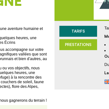
GNE
Ta
e une aventure humaine et
TARIFS
Mo
, quelques heures, une
es Écrins
PRESTATIONS
vous accompagne sur votre
gnifiques vallées que sont
Ou
unnais et bien d'autres, au
Du
u ou vos objectifs, nous
La
quelques heures, une
efuge) à la rencontre des
 couchers de soleil, faune
ctes), flore des Alpes,
nous gagnerons du terrain !